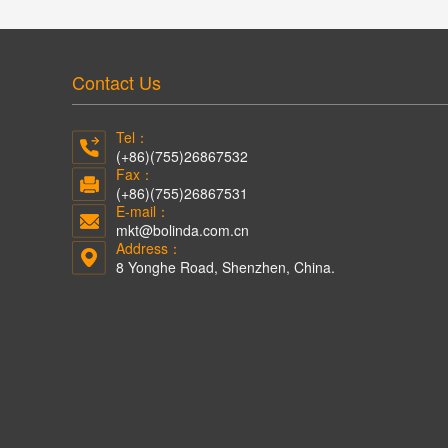
Contact Us
Tel：
(+86)(755)26867532
Fax：
(+86)(755)26867531
E-mail：
mkt@bolinda.com.cn
Address：
8 Yonghe Road, Shenzhen, China.