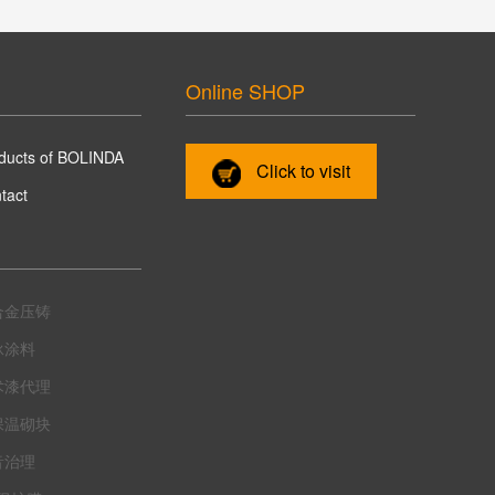
Online SHOP
ducts of BOLINDA
Click to visit
tact
合金压铸
泳涂料
术漆代理
保温砌块
音治理