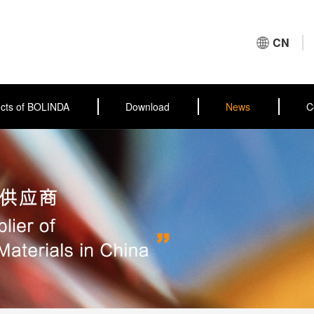
CN
cts of BOLINDA
Download
News
C