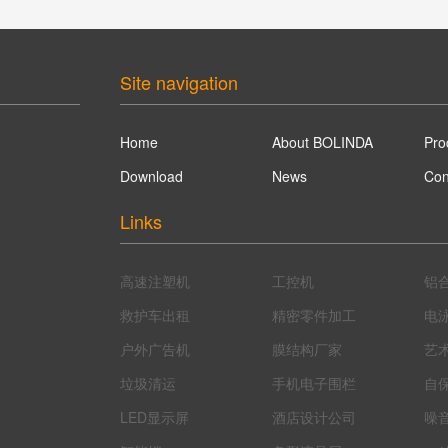
Site navigation
Home
About BOLINDA
Pro
Download
News
Con
Links
高速注塑机
工控机
铝
救护车出租
精密零件加工
电
户外广告机
膜结构厂家
艺
垃圾清运
手机电子围栏
自
LED显示屏
酒店设计公司
噪