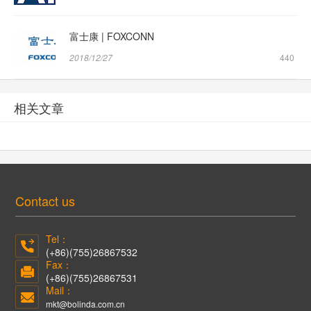
富士康 | FOXCONN
2018/12/27
440
相关文章
Contact us
Tel：
(+86)(755)26867532
Fax：
(+86)(755)26867531
Mail：
mkt@bolinda.com.cn