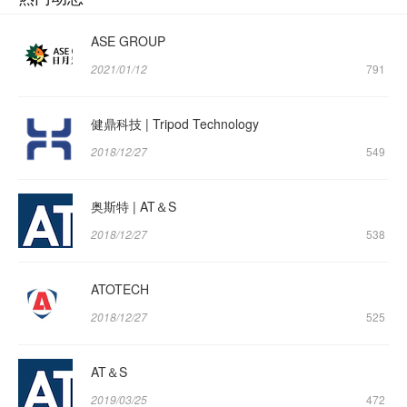
ASE GROUP
2021/01/12
791
健鼎科技 | Tripod Technology
2018/12/27
549
奥斯特 | AT＆S
2018/12/27
538
ATOTECH
2018/12/27
525
AT＆S
2019/03/25
472