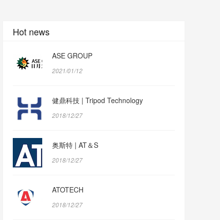
Hot news
ASE GROUP
2021/01/12
健鼎科技 | Tripod Technology
2018/12/27
奥斯特 | AT＆S
2018/12/27
ATOTECH
2018/12/27