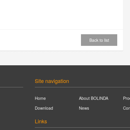
Back to list
Site navigation
Home
About BOLINDA
Pro
Download
News
Con
Links