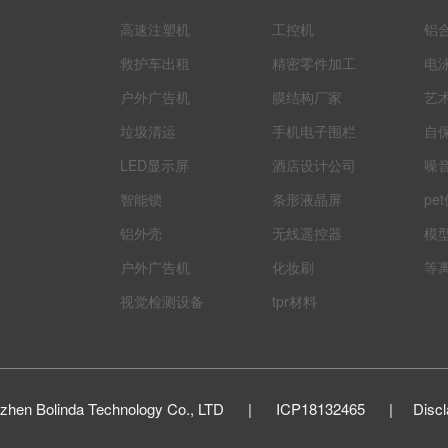
高速注塑机
工控机
铝
救护车出租
精密零件加工
电
户外广告机
膜结构厂家
艺
垃圾清运
手机电子围栏
自
LED显示屏
酒店设计公司
噪
智能锁
条形液晶屏
pe
铝外壳
无线遥控器
模
户外广告机
化妆刷
等
视觉检测设备
tpr材料
zhen Bolinda Technology Co., LTD
|
ICP18132465
|
Discl