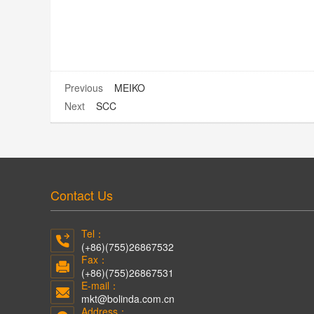
Previous
MEIKO
Next
SCC
Contact Us
Tel：
(+86)(755)26867532
Fax：
(+86)(755)26867531
E-mail：
mkt@bolinda.com.cn
Address：