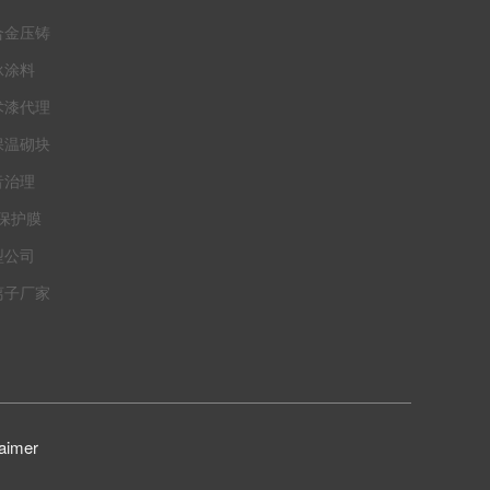
合金压铸
泳涂料
术漆代理
保温砌块
音治理
t保护膜
型公司
离子厂家
aimer