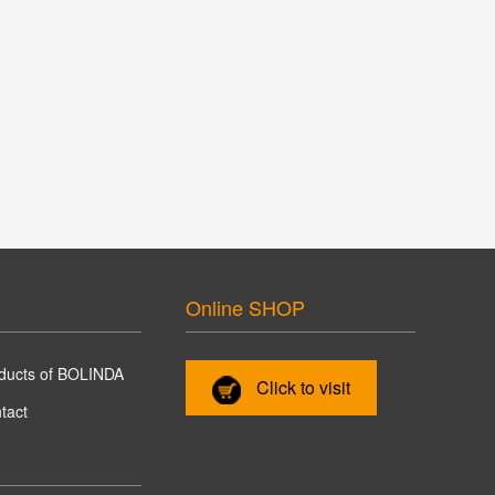
Online SHOP
ducts of BOLINDA
Click to visit
tact